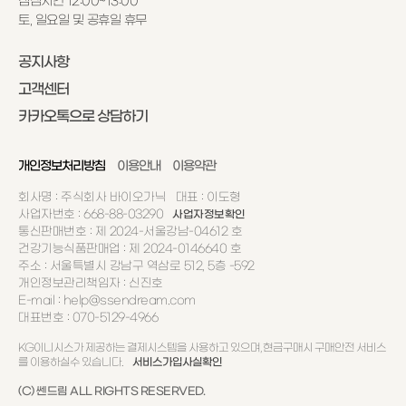
점심시간 12:00~13:00
토, 일요일 및 공휴일 휴무
공지사항
고객센터
카카오톡으로 상담하기
개인정보처리방침
이용안내
이용약관
회사명 : 주식회사 바이오가닉 대표 : 이도형
사업자번호 : 668-88-03290
사업자정보확인
통신판매번호 : 제 2024-서울강남-04612 호
건강기능식품판매업 : 제 2024-0146640 호
주소 : 서울특별시 강남구 역삼로 512, 5층 -592
개인정보관리책임자 : 신진호
E-mail : help@ssendream.com
대표번호 : 070-5129-4966
KG이니시스가 제공하는 결제시스템을 사용하고 있으며, 현금구매시 구매안전 서비스
를 이용하실수 있습니다.
서비스가입사실확인
(C) 쎈드림 ALL RIGHTS RESERVED.