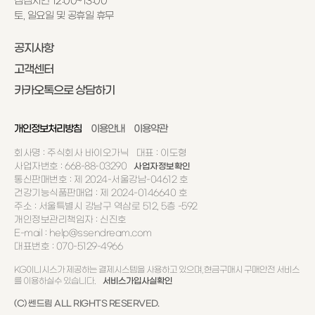
점심시간 12:00~13:00
토, 일요일 및 공휴일 휴무
공지사항
고객센터
카카오톡으로 상담하기
개인정보처리방침
이용안내
이용약관
회사명 : 주식회사 바이오가닉 대표 : 이도형
사업자번호 : 668-88-03290
사업자정보확인
통신판매번호 : 제 2024-서울강남-04612 호
건강기능식품판매업 : 제 2024-0146640 호
주소 : 서울특별시 강남구 역삼로 512, 5층 -592
개인정보관리책임자 : 신진호
E-mail : help@ssendream.com
대표번호 : 070-5129-4966
KG이니시스가 제공하는 결제시스템을 사용하고 있으며, 현금구매시 구매안전 서비스
를 이용하실수 있습니다.
서비스가입사실확인
(C) 쎈드림 ALL RIGHTS RESERVED.