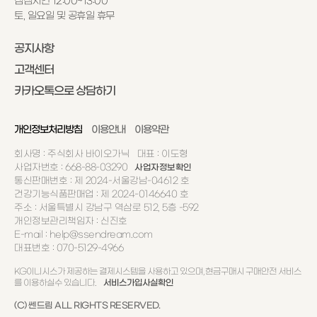
점심시간 12:00~13:00
토, 일요일 및 공휴일 휴무
공지사항
고객센터
카카오톡으로 상담하기
개인정보처리방침
이용안내
이용약관
회사명 : 주식회사 바이오가닉 대표 : 이도형
사업자번호 : 668-88-03290
사업자정보확인
통신판매번호 : 제 2024-서울강남-04612 호
건강기능식품판매업 : 제 2024-0146640 호
주소 : 서울특별시 강남구 역삼로 512, 5층 -592
개인정보관리책임자 : 신진호
E-mail : help@ssendream.com
대표번호 : 070-5129-4966
KG이니시스가 제공하는 결제시스템을 사용하고 있으며, 현금구매시 구매안전 서비스
를 이용하실수 있습니다.
서비스가입사실확인
(C) 쎈드림 ALL RIGHTS RESERVED.