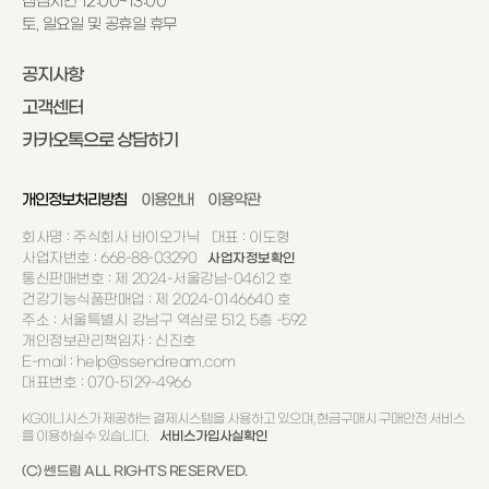
점심시간 12:00~13:00
토, 일요일 및 공휴일 휴무
공지사항
고객센터
카카오톡으로 상담하기
개인정보처리방침
이용안내
이용약관
회사명 : 주식회사 바이오가닉 대표 : 이도형
사업자번호 : 668-88-03290
사업자정보확인
통신판매번호 : 제 2024-서울강남-04612 호
건강기능식품판매업 : 제 2024-0146640 호
주소 : 서울특별시 강남구 역삼로 512, 5층 -592
개인정보관리책임자 : 신진호
E-mail : help@ssendream.com
대표번호 : 070-5129-4966
KG이니시스가 제공하는 결제시스템을 사용하고 있으며, 현금구매시 구매안전 서비스
를 이용하실수 있습니다.
서비스가입사실확인
(C) 쎈드림 ALL RIGHTS RESERVED.