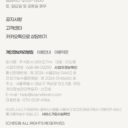
점심시간 12:00~13:00
토, 일요일 및 공휴일 휴무
공지사항
고객센터
카카오톡으로 상담하기
개인정보처리방침
이용안내
이용약관
회사명 : 주식회사 바이오가닉 대표 : 이도형
사업자번호 : 668-88-03290
사업자정보확인
통신판매번호 : 제 2024-서울강남-04612 호
건강기능식품판매업 : 제 2024-0146640 호
주소 : 서울특별시 강남구 역삼로 512, 5층 -592
개인정보관리책임자 : 신진호
E-mail : help@ssendream.com
대표번호 : 070-5129-4966
KG이니시스가 제공하는 결제시스템을 사용하고 있으며, 현금구매시 구매안전 서비스
를 이용하실수 있습니다.
서비스가입사실확인
(C) 쎈드림 ALL RIGHTS RESERVED.