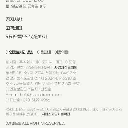
점심시간 12:00~13:00
토, 일요일 및 공휴일 휴무
공지사항
고객센터
카카오톡으로 상담하기
개인정보처리방침
이용안내
이용약관
회사명 : 주식회사 바이오가닉 대표 : 이도형
사업자번호 : 668-88-03290
사업자정보확인
통신판매번호 : 제 2024-서울강남-04612 호
건강기능식품판매업 : 제 2024-0146640 호
주소 : 서울특별시 강남구 역삼로 512, 5층 -592
개인정보관리책임자 : 신진호
E-mail : help@ssendream.com
대표번호 : 070-5129-4966
KG이니시스가 제공하는 결제시스템을 사용하고 있으며, 현금구매시 구매안전 서비스
를 이용하실수 있습니다.
서비스가입사실확인
(C) 쎈드림 ALL RIGHTS RESERVED.