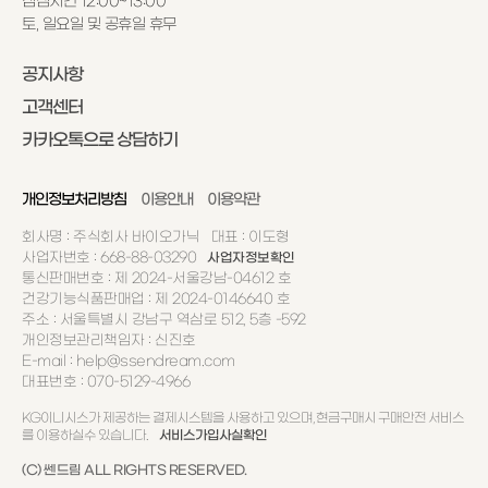
점심시간 12:00~13:00
토, 일요일 및 공휴일 휴무
공지사항
고객센터
카카오톡으로 상담하기
개인정보처리방침
이용안내
이용약관
회사명 : 주식회사 바이오가닉 대표 : 이도형
사업자번호 : 668-88-03290
사업자정보확인
통신판매번호 : 제 2024-서울강남-04612 호
건강기능식품판매업 : 제 2024-0146640 호
주소 : 서울특별시 강남구 역삼로 512, 5층 -592
개인정보관리책임자 : 신진호
E-mail : help@ssendream.com
대표번호 : 070-5129-4966
KG이니시스가 제공하는 결제시스템을 사용하고 있으며, 현금구매시 구매안전 서비스
를 이용하실수 있습니다.
서비스가입사실확인
(C) 쎈드림 ALL RIGHTS RESERVED.