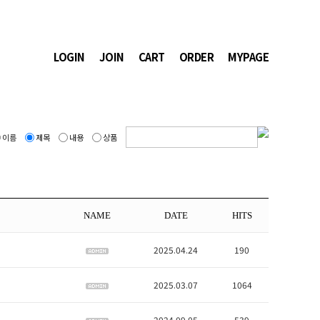
LOGIN
JOIN
CART
ORDER
MYPAGE
이름
제목
내용
상품
NAME
DATE
HITS
2025.04.24
190
2025.03.07
1064
2024.09.05
539