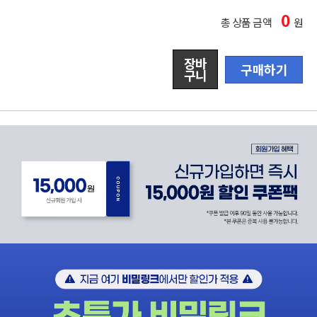
0
총 상품 금액
원
장바
구매하기
구니