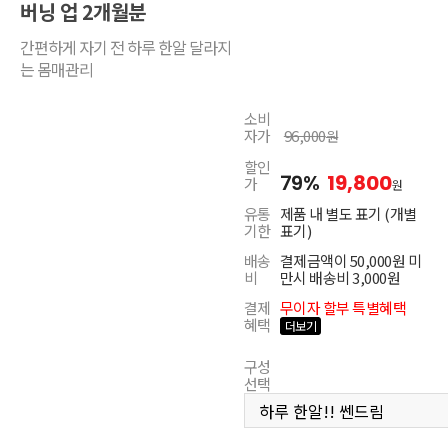
버닝 업 2개월분
간편하게 자기 전 하루 한알 달라지
는 몸매관리
소비
자가
96,000
원
할인
79%
19,800
가
원
유통
제품 내 별도 표기 (개별
기한
표기)
배송
결제금액이 50,000원 미
비
만시 배송비 3,000원
결제
무이자 할부 특별혜택
혜택
더보기
구성
선택